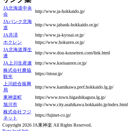
JA北海道中央
http://www.ja-hokkaido.jp/
会
JAバンク北海
http://www.jabank-hokkaido.or.jp/
道
JA共済
http://www.ja-kyosai.or.jp/
ホクレン
https://www.hokuren.or.jp/
JA北海道厚生
http://www.dou-kouseiren.com/link.html
連
JA上川生産連
http://www.kseisanren.or.jp/
株式会社農協
https://ntour.jp/
観光
上川総合振興
http://www.kamikawa.pref.hokkaido.lg.jp/
局
東神楽町
https://www.town.higashikagura.lg.jp/
旭川市
http://www.city.asahikawa.hokkaido.jp/index.html
株式会社フジ
https://fujinet-co.jp/
ネット
Copyright
2026 JA東神楽 All Rights Reserved.
Facebook
Instagram
Page load link