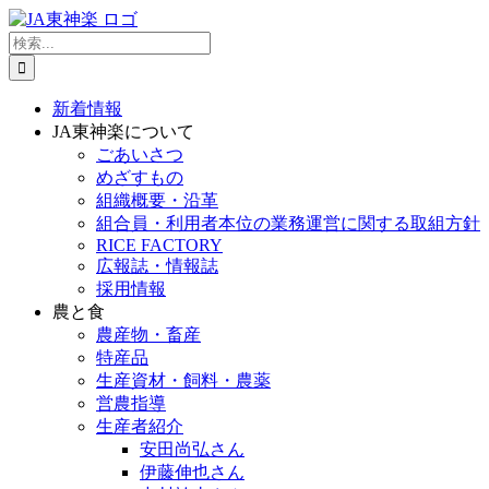
Skip
to
検
content
索
…
新着情報
JA東神楽について
ごあいさつ
めざすもの
組織概要・沿革
組合員・利用者本位の業務運営に関する取組方針
RICE FACTORY
広報誌・情報誌
採用情報
農と食
農産物・畜産
特産品
生産資材・飼料・農薬
営農指導
生産者紹介
安田尚弘さん
伊藤伸也さん