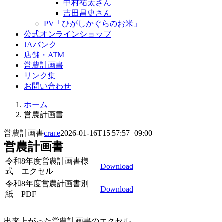
中村祐太さん
吉田昌史さん
PV「ひがしかぐらのお米」
公式オンラインショップ
JAバンク
店舗・ATM
営農計画書
リンク集
お問い合わせ
ホーム
営農計画書
営農計画書
crane
2026-01-16T15:57:57+09:00
営農計画書
令和8年度営農計画書様
Download
式 エクセル
令和8年度営農計画書別
Download
紙 PDF
出来上がった営農計画書のエクセル