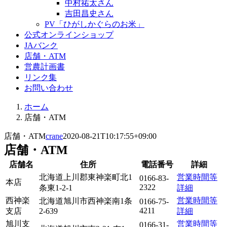
中村祐太さん
吉田昌史さん
PV「ひがしかぐらのお米」
公式オンラインショップ
JAバンク
店舗・ATM
営農計画書
リンク集
お問い合わせ
ホーム
店舗・ATM
店舗・ATM
crane
2020-08-21T10:17:55+09:00
店舗・ATM
店舗名
住所
電話番号
詳細
北海道上川郡東神楽町北1
営業時間等
0166-83-
本店
2322
条東1‐2‐1
詳細
西神楽
営業時間等
北海道旭川市西神楽南1条
0166-75-
4211
支店
2‐639
詳細
旭川支
営業時間等
0166-31-