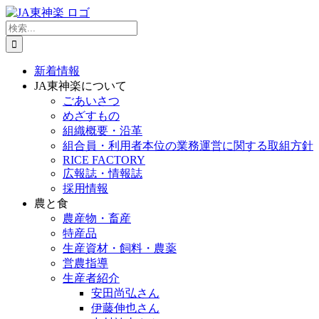
Skip
to
検
content
索
…
新着情報
JA東神楽について
ごあいさつ
めざすもの
組織概要・沿革
組合員・利用者本位の業務運営に関する取組方針
RICE FACTORY
広報誌・情報誌
採用情報
農と食
農産物・畜産
特産品
生産資材・飼料・農薬
営農指導
生産者紹介
安田尚弘さん
伊藤伸也さん