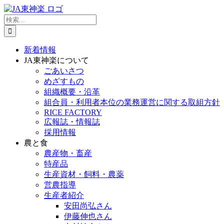
Skip
to
検
content
索
…
新着情報
JA東神楽について
ごあいさつ
めざすもの
組織概要・沿革
組合員・利用者本位の業務運営に関する取組方針
RICE FACTORY
広報誌・情報誌
採用情報
農と食
農産物・畜産
特産品
生産資材・飼料・農薬
営農指導
生産者紹介
安田尚弘さん
伊藤伸也さん