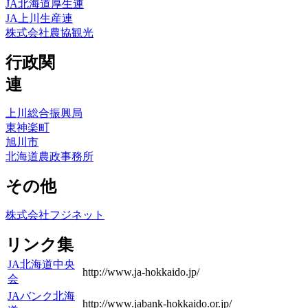
JA北海道厚生連
JA上川生産連
株式会社農協観光
行政関
連
上川総合振興局
東神楽町
旭川市
北海道農政事務所
その他
株式会社フジネット
リンク集
JA北海道中央
http://www.ja-hokkaido.jp/
会
JAバンク北海
http://www.jabank-hokkaido.or.jp/