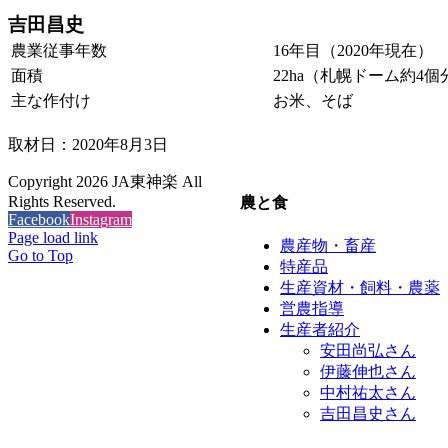
吉田昌史
農業従事年数
16年目（2020年現在）
面積
22ha（札幌ドーム約4個
主な作付け
お米、そば
取材日：2020年8月3日
Copyright
2026 JA東神楽 All
Rights Reserved.
農と食
Facebook
Instagram
Page load link
農産物・畜産
Go to Top
特産品
生産資材・飼料・農薬
営農指導
生産者紹介
安田尚弘さん
伊藤伸也さん
中村祐太さん
吉田昌史さん