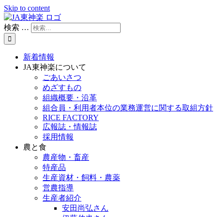
Skip to content
検索 …
新着情報
JA東神楽について
ごあいさつ
めざすもの
組織概要・沿革
組合員・利用者本位の業務運営に関する取組方針
RICE FACTORY
広報誌・情報誌
採用情報
農と食
農産物・畜産
特産品
生産資材・飼料・農薬
営農指導
生産者紹介
安田尚弘さん