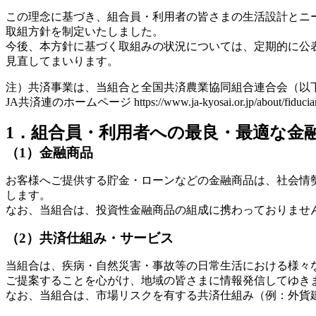
この理念に基づき、組合員・利用者の皆さまの生活設計とニ
取組方針を制定いたしました。
今後、本方針に基づく取組みの状況については、定期的に公
見直してまいります。
注）共済事業は、当組合と全国共済農業協同組合連合会（以下
JA共済連のホームページ https://www.ja-kyosai.or.jp/about/fi
1．組合員・利用者への最良・最適な金
（1）金融商品
お客様へご提供する貯金・ローンなどの金融商品は、社会情
します。
なお、当組合は、投資性金融商品の組成に携わっておりませ
（2）共済仕組み・サービス
当組合は、疾病・自然災害・事故等の日常生活における様々
ご提案することを心がけ、地域の皆さまに情報発信してゆき
なお、当組合は、市場リスクを有する共済仕組み（例：外貨