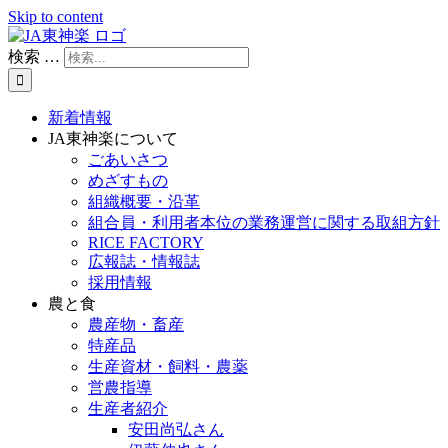
Skip to content
検索 …
新着情報
JA東神楽について
ごあいさつ
めざすもの
組織概要・沿革
組合員・利用者本位の業務運営に関する取組方針
RICE FACTORY
広報誌・情報誌
採用情報
農と食
農産物・畜産
特産品
生産資材・飼料・農薬
営農指導
生産者紹介
安田尚弘さん