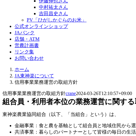
伊藤伸也さん
中村祐太さん
吉田昌史さん
PV「ひがしかぐらのお米」
公式オンラインショップ
JAバンク
店舗・ATM
営農計画書
リンク集
お問い合わせ
ホーム
JA東神楽について
信用事業業務運営の取組方針
信用事業業務運営の取組方針
crane
2024-03-26T12:10:57+09:00
組合員・利用者本位の業務運営に関する
東神楽農業協同組合（以下、「当組合」という）は、
金融事業：食と農を基軸として組合員と地域住民から選
共済事業：暮らしのパートナーとして皆様の毎日の生活