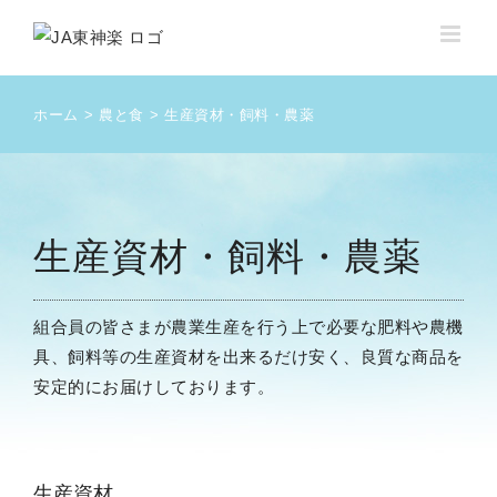
Skip
to
content
ホーム
農と食
生産資材・飼料・農薬
生産資材・飼料・農薬
組合員の皆さまが農業生産を行う上で必要な肥料や農機
具、飼料等の生産資材を出来るだけ安く、良質な商品を
安定的にお届けしております。
生産資材