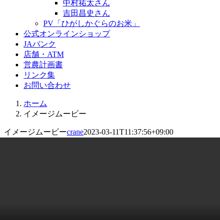
中村祐太さん
吉田昌史さん
PV「ひがしかぐらのお米」
公式オンラインショップ
JAバンク
店舗・ATM
営農計画書
リンク集
お問い合わせ
ホーム
イメージムービー
イメージムービー
crane
2023-03-11T11:37:56+09:00