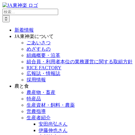
Skip
to
検
content
索
…
新着情報
JA東神楽について
ごあいさつ
めざすもの
組織概要・沿革
組合員・利用者本位の業務運営に関する取組方針
RICE FACTORY
広報誌・情報誌
採用情報
農と食
農産物・畜産
特産品
生産資材・飼料・農薬
営農指導
生産者紹介
安田尚弘さん
伊藤伸也さん