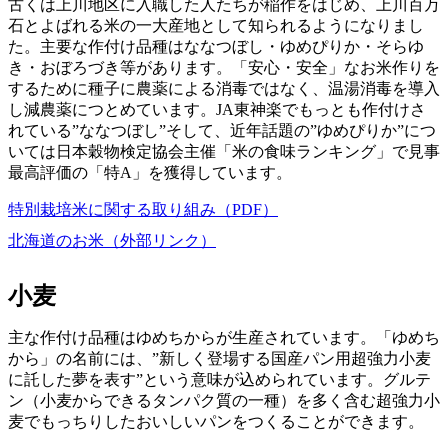
古くは上川地区に入職した人たちが稲作をはじめ、上川百万
石とよばれる米の一大産地として知られるようになりまし
た。主要な作付け品種はななつぼし・ゆめぴりか・そらゆ
き・おぼろづき等があります。「安心・安全」なお米作りを
するために種子に農薬による消毒ではなく、温湯消毒を導入
し減農薬につとめています。JA東神楽でもっとも作付けさ
れている”ななつぼし”そして、近年話題の”ゆめぴりか”につ
いては日本穀物検定協会主催「米の食味ランキング」で見事
最高評価の「特A」を獲得しています。
特別栽培米に関する取り組み（PDF）
北海道のお米（外部リンク）
小麦
主な作付け品種はゆめちからが生産されています。「ゆめち
から」の名前には、”新しく登場する国産パン用超強力小麦
に託した夢を表す”という意味が込められています。グルテ
ン（小麦からできるタンパク質の一種）を多く含む超強力小
麦でもっちりしたおいしいパンをつくることができます。