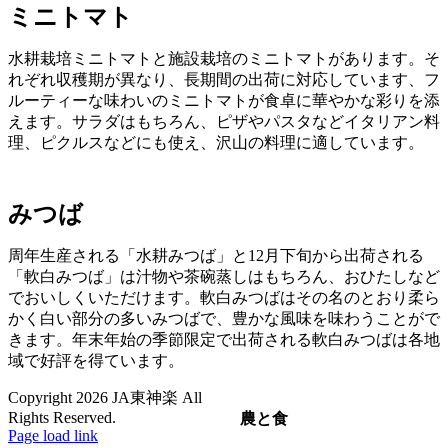
ミニトマト
水耕栽培ミニトマトと施設栽培のミニトマトがあります。そ
れぞれ収穫期が異なり、長期間の出荷に対応しています、フ
ルーティーな味わいのミニトマトが食卓に華やかな彩りを添
えます。サラダはもちろん、ピザやパスタなどイタリアン料
理、ピクルスなどにも使え、沢山の料理に適しています。
みつば
周年生産される「水耕みつば」と12月下旬から出荷される
「軟白みつば」は汁物や茶碗蒸しはもちろん、おひたしなど
でおいしくいただけます。軟白みつばはその名のとおり柔ら
かく白い部分の多いみつばで、豊かな風味を味わうことがで
きます。年末年始の季節限定で出荷される軟白みつばは各地
域で好評を得ています。
Copyright
2026 JA東神楽 All
Rights Reserved.
農と食
Facebook
Instagram
Page load link