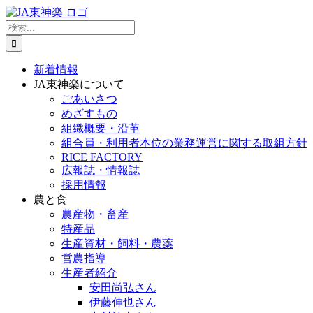
Skip
to
検
content
索
…
新着情報
JA東神楽について
ごあいさつ
めざすもの
組織概要・沿革
組合員・利用者本位の業務運営に関する取組方針
RICE FACTORY
広報誌・情報誌
採用情報
農と食
農産物・畜産
特産品
生産資材・飼料・農薬
営農指導
生産者紹介
安田尚弘さん
伊藤伸也さん