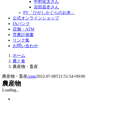
中村祐太さん
吉田昌史さん
PV「ひがしかぐらのお米」
公式オンラインショップ
JAバンク
店舗・ATM
営農計画書
リンク集
お問い合わせ
ホーム
農と食
農産物・畜産
農産物・畜産
crane
2022-07-08T21:51:54+09:00
農産物
Loading...