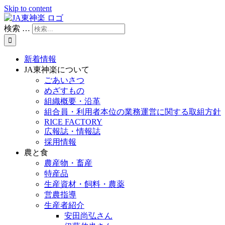
Skip to content
検索 …
新着情報
JA東神楽について
ごあいさつ
めざすもの
組織概要・沿革
組合員・利用者本位の業務運営に関する取組方針
RICE FACTORY
広報誌・情報誌
採用情報
農と食
農産物・畜産
特産品
生産資材・飼料・農薬
営農指導
生産者紹介
安田尚弘さん