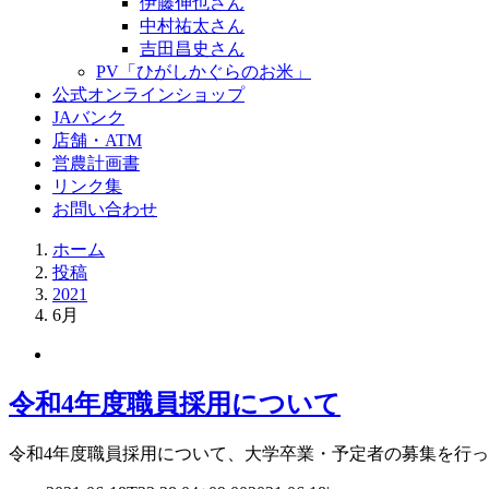
伊藤伸也さん
中村祐太さん
吉田昌史さん
PV「ひがしかぐらのお米」
公式オンラインショップ
JAバンク
店舗・ATM
営農計画書
リンク集
お問い合わせ
ホーム
投稿
2021
6月
令和4年度職員採用について
令和4年度職員採用について、大学卒業・予定者の募集を行