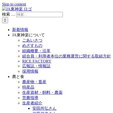
Skip to content
検索 …
新着情報
JA東神楽について
ごあいさつ
めざすもの
組織概要・沿革
組合員・利用者本位の業務運営に関する取組方針
RICE FACTORY
広報誌・情報誌
採用情報
農と食
農産物・畜産
特産品
生産資材・飼料・農薬
営農指導
生産者紹介
安田尚弘さん