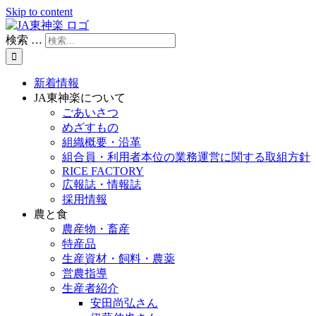
Skip to content
検索 …
新着情報
JA東神楽について
ごあいさつ
めざすもの
組織概要・沿革
組合員・利用者本位の業務運営に関する取組方針
RICE FACTORY
広報誌・情報誌
採用情報
農と食
農産物・畜産
特産品
生産資材・飼料・農薬
営農指導
生産者紹介
安田尚弘さん