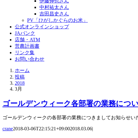
伊藤伸也さん
中村祐太さん
吉田昌史さん
PV「ひがしかぐらのお米」
公式オンラインショップ
JAバンク
店舗・ATM
営農計画書
リンク集
お問い合わせ
ホーム
投稿
2018
3月
ゴールデンウィーク各部署の業務につ
ゴールデンウィークの各部署の業務につきましてお知らせいた
crane
2018-03-06T22:15:21+09:00
2018.03.06
|