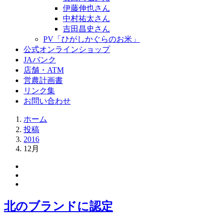
伊藤伸也さん
中村祐太さん
吉田昌史さん
PV「ひがしかぐらのお米」
公式オンラインショップ
JAバンク
店舗・ATM
営農計画書
リンク集
お問い合わせ
ホーム
投稿
2016
12月
北のブランドに認定