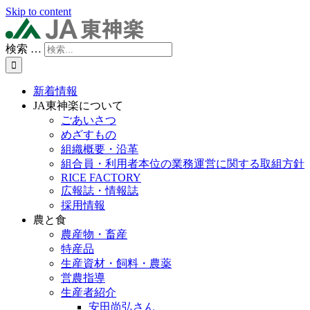
Skip to content
検索 …
新着情報
JA東神楽について
ごあいさつ
めざすもの
組織概要・沿革
組合員・利用者本位の業務運営に関する取組方針
RICE FACTORY
広報誌・情報誌
採用情報
農と食
農産物・畜産
特産品
生産資材・飼料・農薬
営農指導
生産者紹介
安田尚弘さん