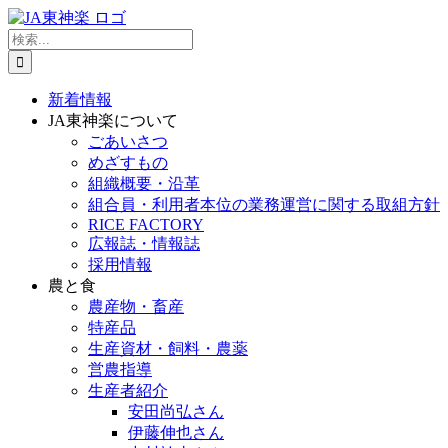
Skip
to
検
content
索
…
新着情報
JA東神楽について
ごあいさつ
めざすもの
組織概要・沿革
組合員・利用者本位の業務運営に関する取組方針
RICE FACTORY
広報誌・情報誌
採用情報
農と食
農産物・畜産
特産品
生産資材・飼料・農薬
営農指導
生産者紹介
安田尚弘さん
伊藤伸也さん