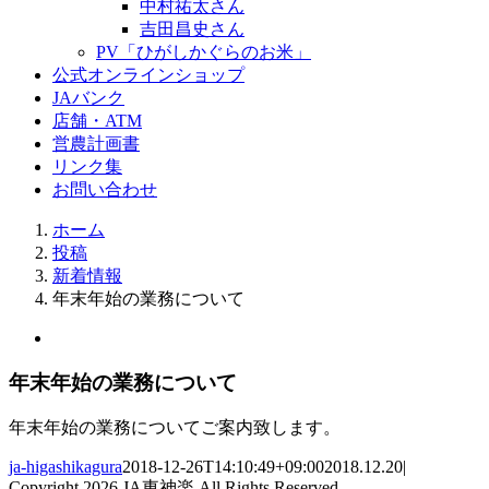
中村祐太さん
吉田昌史さん
PV「ひがしかぐらのお米」
公式オンラインショップ
JAバンク
店舗・ATM
営農計画書
リンク集
お問い合わせ
ホーム
投稿
新着情報
年末年始の業務について
年末年始の業務について
年末年始の業務についてご案内致します。
ja-higashikagura
2018-12-26T14:10:49+09:00
2018.12.20
|
Copyright
2026 JA東神楽 All Rights Reserved.