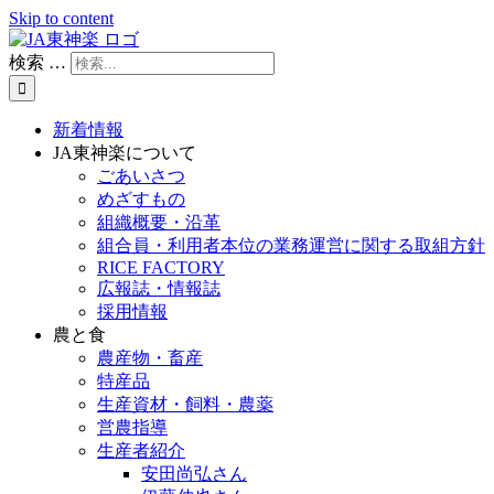
Skip to content
検索 …
新着情報
JA東神楽について
ごあいさつ
めざすもの
組織概要・沿革
組合員・利用者本位の業務運営に関する取組方針
RICE FACTORY
広報誌・情報誌
採用情報
農と食
農産物・畜産
特産品
生産資材・飼料・農薬
営農指導
生産者紹介
安田尚弘さん